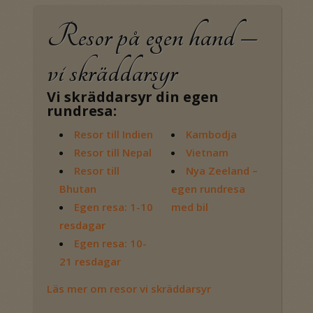
Resor på egen hand –
vi skräddarsyr
Vi skräddarsyr din egen
rundresa:
Resor till Indien
Kambodja
Resor till Nepal
Vietnam
Resor till
Nya Zeeland –
Bhutan
egen rundresa
Egen resa: 1-10
med bil
resdagar
Egen resa: 10-
21 resdagar
Läs mer om resor vi skräddarsyr