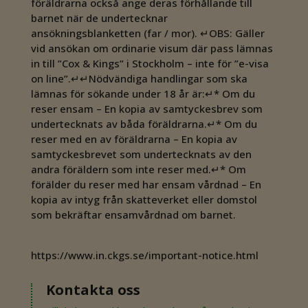
föräldrarna också ange deras förhållande till
barnet när de undertecknar
ansökningsblanketten (far / mor). ↵OBS: Gäller
vid ansökan om ordinarie visum där pass lämnas
in till ”Cox & Kings” i Stockholm – inte för ”e-visa
on line”.↵↵Nödvändiga handlingar som ska
lämnas för sökande under 18 år är:↵* Om du
reser ensam – En kopia av samtyckesbrev som
undertecknats av båda föräldrarna.↵* Om du
reser med en av föräldrarna – En kopia av
samtyckesbrevet som undertecknats av den
andra föräldern som inte reser med.↵* Om
förälder du reser med har ensam vårdnad – En
kopia av intyg från skatteverket eller domstol
som bekräftar ensamvårdnad om barnet.
https://www.in.ckgs.se/important-notice.html
Kontakta oss