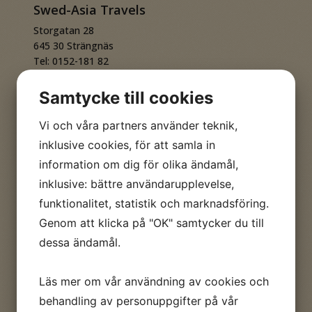
Swed-Asia Travels
Storgatan 28
645 30 Strängnäs
Tel: 0152-181 82
Mobil: 0734-17 96 89
E-post:
reslust@swedasia.com
Samtycke till cookies
Vi och våra partners använder teknik,
RESEBUTIK ÖPPEN FÖR BESÖK:
inklusive cookies, för att samla in
Måndag, onsdag, torsdag 9.30 – 16.00
information om dig för olika ändamål,
ANDRA DAGAR & TIDER MOT AVTALAD TID
inklusive: bättre användarupplevelse,
Din e-post når oss alla dagar
.
Boka besök för
funktionalitet, statistik och marknadsföring.
individuell reseplanering!
Genom att klicka på "OK" samtycker du till
Fri konsultation vid bokning av landarrangemang.
dessa ändamål.
Swed-Asia Travels innehar F-skatt
Swed-Asia Travels har
resegaranti hos
Läs mer om vår användning av cookies och
Kammarkollegiet
behandling av personuppgifter på vår