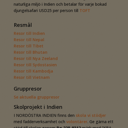
naturliga miljö i Indien och betalar för varje bokad
djungelsafari USD25 per person till
TOFT
Resmål
Resor till Indien
Resor till Nepal
Resor till Tibet
Resor till Bhutan
Resor till Nya Zeeland
Resor till Sydostasien
Resor till Kambodja
Resor till Vietnam
Gruppresor
Se aktuella gruppresor
Skolprojekt i Indien
I NORDÖSTRA INDIEN finns den
skola vi stödjer
med fadderverksamhet och
volontärer
. Ge gärna ett
stöd till skolan genom
Bg 228-9312
märk med ”KBA-